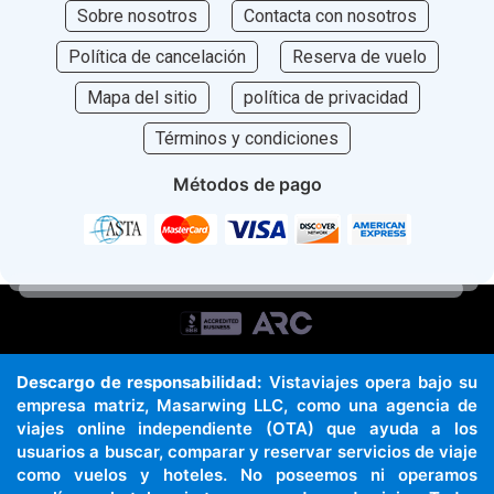
Sobre nosotros
Contacta con nosotros
Política de cancelación
Reserva de vuelo
Mapa del sitio
política de privacidad
Términos y condiciones
Métodos de pago
Descargo de responsabilidad:
Vistaviajes opera bajo su
empresa matriz, Masarwing LLC, como una agencia de
viajes online independiente (OTA) que ayuda a los
usuarios a buscar, comparar y reservar servicios de viaje
como vuelos y hoteles. No poseemos ni operamos