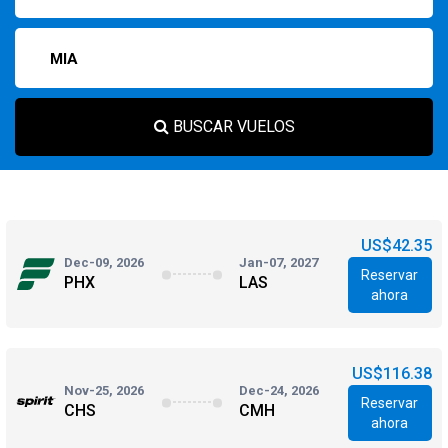
BUSCAR VUELOS
US$42.35
Dec-09, 2026
Jan-07, 2027
Reservar
PHX
LAS
ahora
US$116.38
Nov-25, 2026
Dec-24, 2026
Reservar
CHS
CMH
ahora