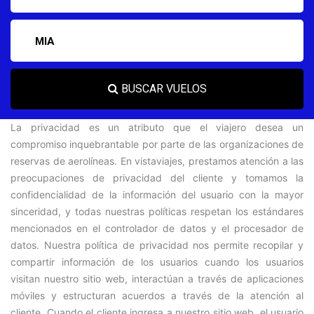
BUSCAR VUELOS
La privacidad es un atributo que el viajero desea un
compromiso inquebrantable por parte de las organizaciones de
reservas de aerolíneas. En vistaviajes, prestamos atención a las
preocupaciones de privacidad del cliente y tomamos la
confidencialidad de la información del usuario con la mayor
sinceridad, y todas nuestras políticas respetan los estándares
mencionados en el controlador de datos y el procesador de
datos. Nuestra política de privacidad nos permite recopilar y
compartir información de los usuarios cuando los usuarios
visitan nuestro sitio web, interactúan a través de aplicaciones
móviles y estructuran acuerdos a través de la atención al
cliente. Cuando el cliente ingresa a nuestro sitio web, el usuario