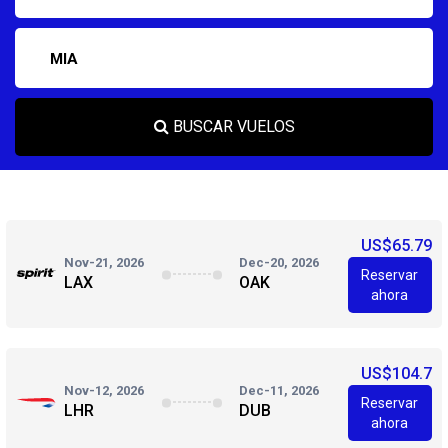
BUSCAR VUELOS
US$65.79
Nov-21, 2026
Dec-20, 2026
Reservar
LAX
OAK
ahora
US$104.7
Nov-12, 2026
Dec-11, 2026
Reservar
LHR
DUB
ahora