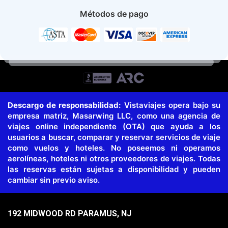
Métodos de pago
Descargo de responsabilidad:
Vistaviajes opera bajo su
empresa matriz, Masarwing LLC, como una agencia de
viajes online independiente (OTA) que ayuda a los
usuarios a buscar, comparar y reservar servicios de viaje
como vuelos y hoteles. No poseemos ni operamos
aerolíneas, hoteles ni otros proveedores de viajes. Todas
las reservas están sujetas a disponibilidad y pueden
cambiar sin previo aviso.
192 MIDWOOD RD PARAMUS, NJ